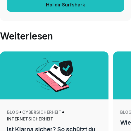
Hol dir Surfshark
Weiterlesen
BLOG
CYBERSICHERHEIT
BLO
INTERNETSICHERHEIT
Wie
Ist Klarna sicher? So schützt du