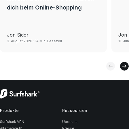
dich beim Online-Shopping
Jon Sidor
Jon 
3. August 2026
· 14 Min. Lesezeit
11. Ju
Produkte
Ressourcen
Surfshark VPN
Über uns
Alternative ID
Presse