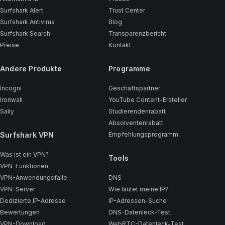
Surfshark Alert
Trust Center
Surfshark Antivirus
Blog
Surfshark Search
Transparenzbericht
Preise
Kontakt
Andere Produkte
Programme
Incogni
Geschäftspartner
Ironwall
YouTube Content-Ersteller
Saily
Studierendenrabatt
Absolventenrabatt
Surfshark VPN
Empfehlungsprogramm
Was ist ein VPN?
Tools
VPN-Funktionen
VPN-Anwendungsfälle
DNS
VPN-Server
Wie lautet meine IP?
Dedizierte IP-Adresse
IP-Adressen-Suche
Bewertungen
DNS-Datenleck-Test
VPN-Download
WebRTC-Datenleck-Test