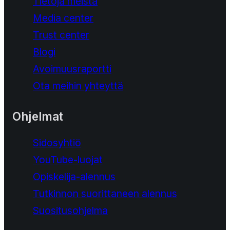
Tietoja meistä
Media center
Trust center
Blogi
Avoimuusraportti
Ota meihin yhteyttä
Ohjelmat
Sidosyhtiö
YouTube-luojat
Opiskelija-alennus
Tutkinnon suorittaneen alennus
Suositusohjelma