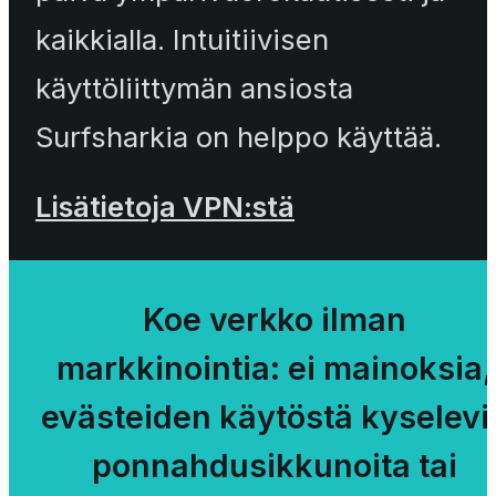
kaikkialla. Intuitiivisen
käyttöliittymän ansiosta
Surfsharkia on helppo käyttää.
Lisätietoja VPN:stä
Koe verkko ilman
markkinointia: ei mainoksia,
evästeiden käytöstä kyselevi
ponnahdusikkunoita tai