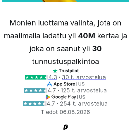
Monien luottama valinta, jota on
maailmalla ladattu yli
40M
kertaa ja
joka on saanut yli
30
tunnustuspalkintoa
4.3
30 t. arvostelua
4.7
125 t. arvostelua
4.7
254 t. arvostelua
Tiedot 06.08.2026