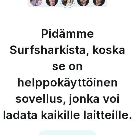
Surfsharkista,
koska
se
on
helppokäyttöinen
Pidämme
sovellus,
jonka
voi
Surfsharkista, koska
ladata
kaikille
se on
laitteille.
-
MAX
helppokäyttöinen
&
OCCY
sovellus, jonka voi
ladata kaikille laitteille.