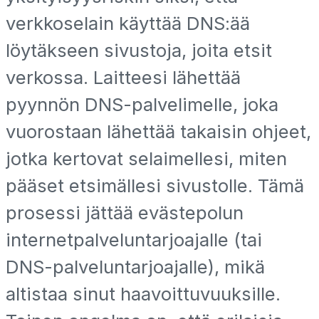
verkkoselain käyttää DNS:ää
löytäkseen sivustoja, joita etsit
verkossa. Laitteesi lähettää
pyynnön DNS-palvelimelle, joka
vuorostaan lähettää takaisin ohjeet,
jotka kertovat selaimellesi, miten
pääset etsimällesi sivustolle. Tämä
prosessi jättää evästepolun
internetpalveluntarjoajalle (tai
DNS-palveluntarjoajalle), mikä
altistaa sinut haavoittuvuuksille.