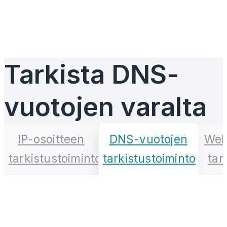
Tarkista DNS-
vuotojen varalta
IP-osoitteen
DNS-vuotojen
Web
tarkistustoiminto
tarkistustoiminto
tar