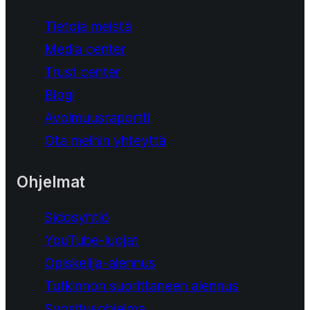
Tietoja meistä
Media center
Trust center
Blogi
Avoimuusraportti
Ota meihin yhteyttä
Ohjelmat
Sidosyhtiö
YouTube-luojat
Opiskelija-alennus
Tutkinnon suorittaneen alennus
Suositusohjelma