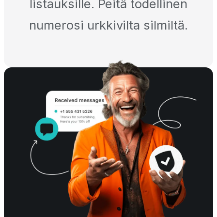
listauksille. Peitä todellinen
numerosi urkkivilta silmiltä.