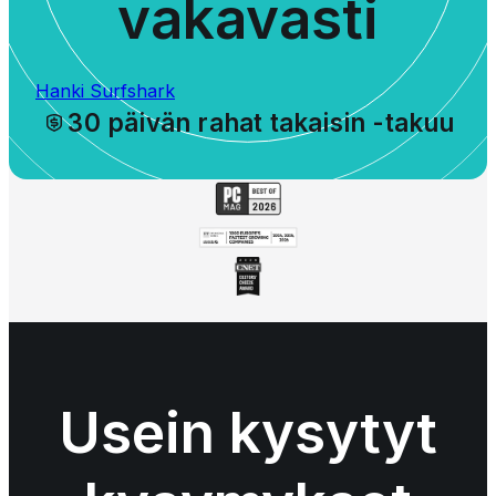
vakavasti
Hanki Surfshark
30 päivän rahat takaisin -takuu
Usein kysytyt