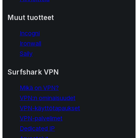
Muut tuotteet
Incogni
Ironwall
Saily
Surfshark VPN
Mikä on VPN?
VPN:n ominaisuudet
VPN-käyttötapaukset
VPN-palvelimet
Dedicated IP