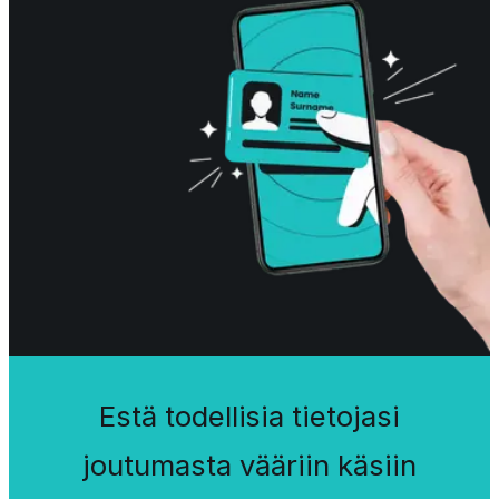
Estä todellisia tietojasi
joutumasta vääriin käsiin