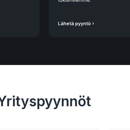
tukitiimillemme.
Lähetä pyyntö
Yrityspyynnöt