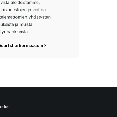
vista aloitteistamme,
aisjärjestöjen ja voittoa
ttelemattomien yhdistysten
tuksista ja muista
styöhankkeista.
surfsharkpress.com
kalut