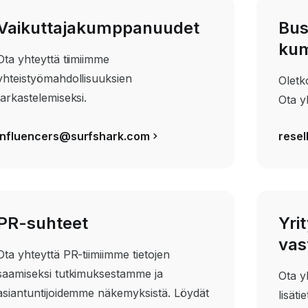
Vaikuttajakumppanuudet
Bus
ku
Ota yhteyttä tiimiimme
yhteistyömahdollisuuksien
Oletk
tarkastelemiseksi.
Ota y
influencers@surfshark.com
rese
PR-suhteet
Yri
vas
Ota yhteyttä PR-tiimiimme tietojen
saamiseksi tutkimuksestamme ja
Ota y
asiantuntijoidemme näkemyksistä.
Löydät
lisäti