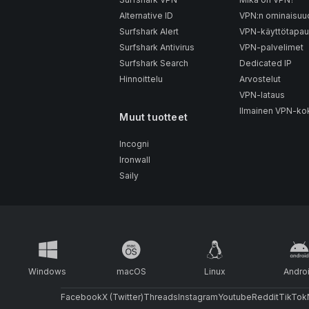
Alternative ID
VPN:n ominaisuu
Surfshark Alert
VPN-käyttötapau
Surfshark Antivirus
VPN-palvelimet
Surfshark Search
Dedicated IP
Hinnoittelu
Arvostelut
VPN-lataus
Ilmainen VPN-kok
Muut tuotteet
Incogni
Ironwall
Saily
Windows
macOS
Linux
Andro
Facebook
X (Twitter)
Threads
Instagram
Youtube
Reddit
TikTok