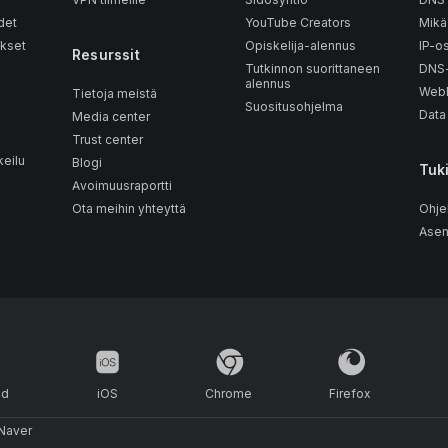
det
YouTube Creators
Mikä
kset
Opiskelija-alennus
IP-o
Resurssit
Tutkinnon suorittaneen
DNS-
alennus
WebR
Tietoja meistä
Suositusohjelma
Data
Media center
Trust center
eilu
Blogi
Tuk
Avoimuusraportti
Ota meihin yhteyttä
Ohje
Asen
id
iOS
Chrome
Firefox
Naver