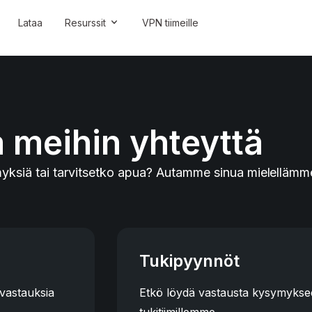
Lataa
Resurssit
VPN tiimeille
 meihin yhteyttä
yksiä tai tarvitsetko apua? Autamme sinua mielellämm
Tukipyynnöt
vastauksia
Etkö löydä vastausta kysymyksees