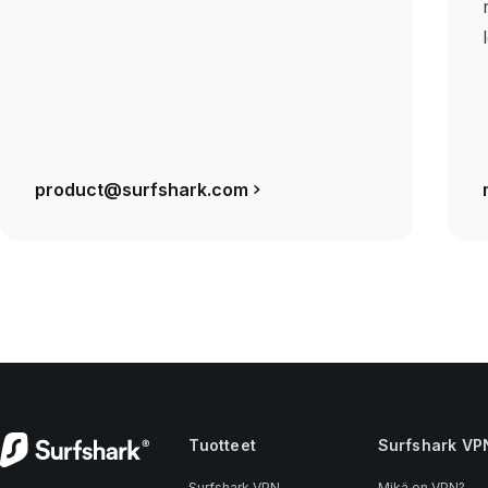
product@surfshark.com
Tuotteet
Surfshark VP
Surfshark VPN
Mikä on VPN?