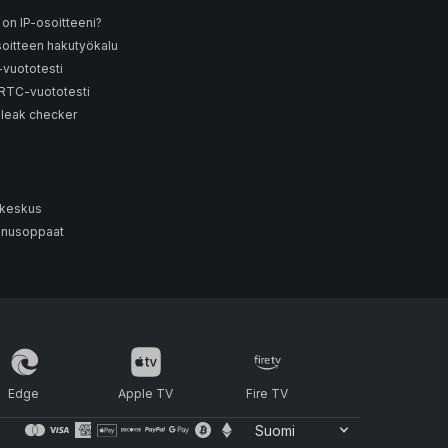
 on IP-osoitteeni?
soitteen hakutyökalu
vuototesti
TC-vuototesti
 leak checker
i
keskus
nusoppaat
Edge
Apple TV
Fire TV