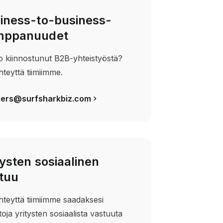
iness-to-business-
mppanuudet
o kiinnostunut B2B-yhteistyöstä?
hteyttä tiimiimme.
llers@surfsharkbiz.com
tysten sosiaalinen
tuu
hteyttä tiimiimme saadaksesi
etoja yritysten sosiaalista vastuuta