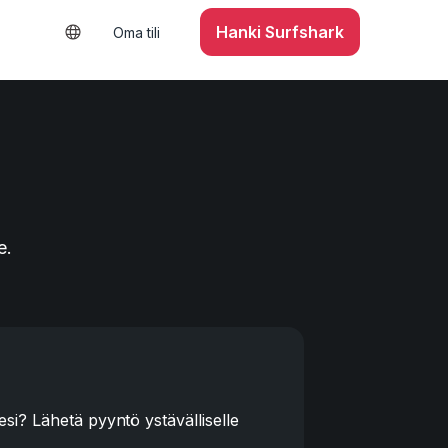
Hanki Surfshark
Oma tili
e.
i? Lähetä pyyntö ystävälliselle