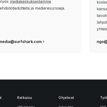
myös
mediakeskuksestamme
koske
lehdistötiedotteita ja mediaresursseja.
kansal
tavoi
lahjoi
yhtei
media@surfshark.com
ngo@
N
Ratkaisu
Ohjelmat
Työ
VPN tiimeille
Sidosyhtiö
DNS