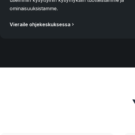
useimmin kysyttyihin kysymyksiin tuotteistamme ja
ominaisuuksistamme.
Vieraile ohjekeskuksessa