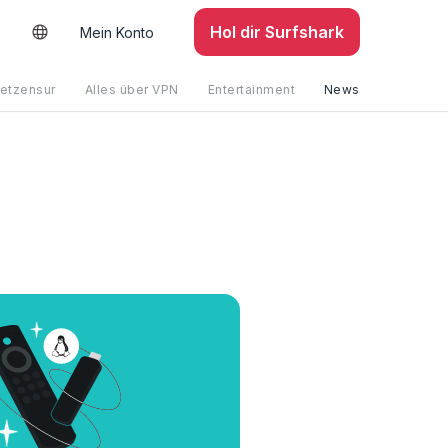
Hol dir Surfshark
Mein Konto
netzensur
Alles über VPN
Entertainment
News