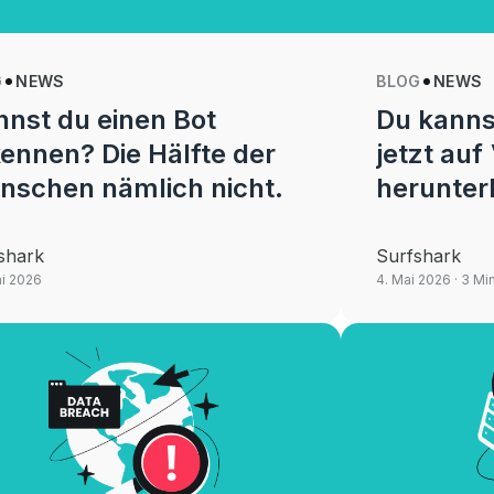
G
NEWS
BLOG
NEWS
nst du einen Bot
Du kanns
ennen? Die Hälfte der
jetzt au
nschen nämlich nicht.
herunter
shark
Surfshark
ai 2026
4. Mai 2026
· 3 Mi