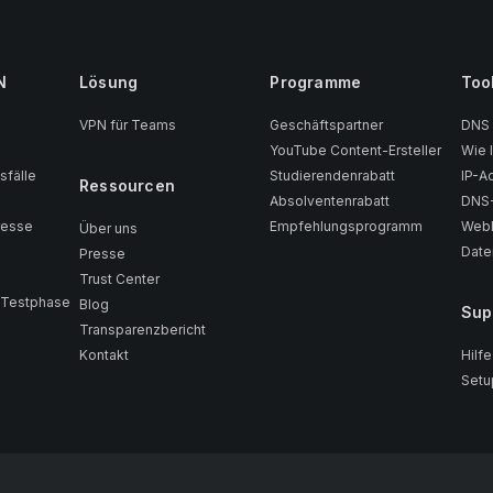
N
Lösung
Programme
Too
VPN für Teams
Geschäftspartner
DNS
YouTube Content-Ersteller
Wie 
fälle
Studierendenrabatt
IP-A
Ressourcen
Absolventenrabatt
DNS-
resse
Empfehlungsprogramm
WebR
Über uns
Date
Presse
Trust Center
-Testphase
Blog
Sup
Transparenzbericht
Kontakt
Hilf
Setu