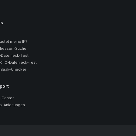
ls
lautet meine IP?
dressen-Suche
Datenleck-Test
TC-Datenleck-Test
nleak-Checker
port
e-Center
p-Anleitungen