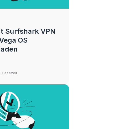
t Surfshark VPN
f Vega OS
laden
n. Lesezeit