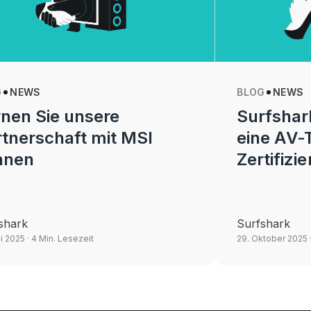
G
NEWS
BLOG
NEWS
nen Sie unsere
Surfshark
tnerschaft mit MSI
eine AV-
nnen
Zertifiz
shark
Surfshark
li 2025
· 4 Min. Lesezeit
29. Oktober 2025