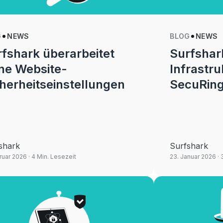
G
NEWS
BLOG
NEWS
fshark überarbeitet
Surfshark
ne Website-
Infrastru
herheitseinstellungen
SecuRing
shark
Surfshark
ruar 2026
· 4 Min. Lesezeit
23. Januar 2026
· 