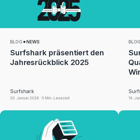
BLOG
NEWS
BLO
Surfshark präsentiert den
Sur
Jahresrückblick 2025
Qu
Wi
Surfshark
Surf
20. Januar 2026
· 5 Min. Lesezeit
19. Ja