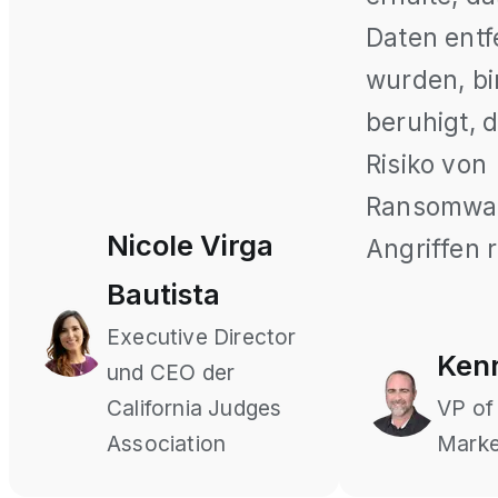
Daten entf
wurden, bi
beruhigt, 
Risiko von
Ransomwa
Nicole Virga
Angriffen 
Bautista
Executive Director
Ken
und CEO der
California Judges
VP of
Association
Marke