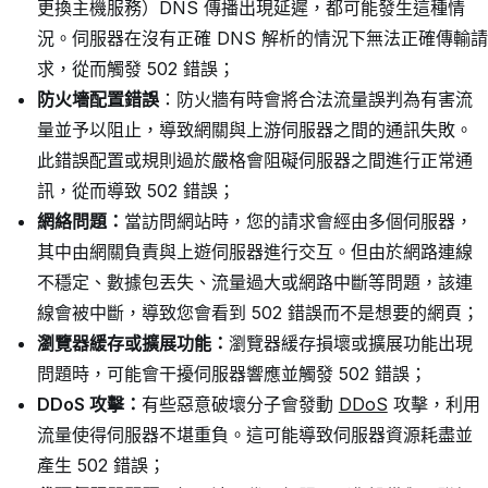
更換主機服務）DNS 傳播出現延遲，都可能發生這種情
況。伺服器在沒有正確 DNS 解析的情況下無法正確傳輸請
求，從而觸發 502 錯誤；
防火墻配置錯誤
：防火牆有時會將合法流量誤判為有害流
量並予以阻止，導致網關與上游伺服器之間的通訊失敗。
此錯誤配置或規則過於嚴格會阻礙伺服器之間進行正常通
訊，從而導致 502 錯誤；
網絡問題：
當訪問網站時，您的請求會經由多個伺服器，
其中由網關負責與上遊伺服器進行交互。但由於網路連線
不穩定、數據包丟失、流量過大或網路中斷等問題，該連
線會被中斷，導致您會看到 502 錯誤而不是想要的網頁；
瀏覽器緩存或擴展功能：
瀏覽器緩存損壞或擴展功能出現
問題時，可能會干擾伺服器響應並觸發 502 錯誤；
DDoS 攻擊：
有些惡意破壞分子會發動
DDoS
攻擊，利用
流量使得伺服器不堪重負。這可能導致伺服器資源耗盡並
產生 502 錯誤；