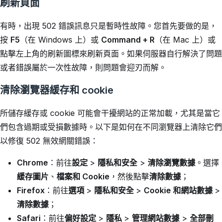
刷新頁面
有時，出現 502 錯誤訊息只是暫時性故障。您首先要做的是，
按
F5
（在 Windows 上）或
Command + R
（在 Mac 上）或
點擊左上角的刷新圖標來刷新頁面。如果伺服器自行解決了問題
或者錯誤屬於一次性故障，則問題會迎刃而解。
清除瀏覽器緩存和 cookie
所儲存緩存或 cookie 可能會干擾網站的正常加載，尤其是當它
們包含過期或受損數據時。以下是如何在不同瀏覽器上清除它們
以修復 502 無效網關錯誤：
Chrome
：前往
設定
>
隱私和安全
>
清除瀏覽數據
。選擇
緩存圖片
、
檔案
和 Cookie
，
然後點擊
清除數據
；
Firefox
：前往
選項
>
隱私和安全
>
Cookie 和網站數據
>
清除數據
；
Safari
：前往
偏好設定
>
隱私
>
管理網站數據
>
全部刪