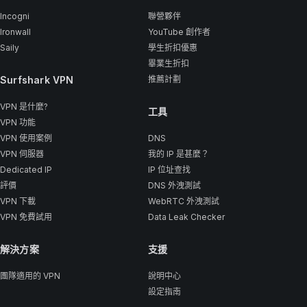
Incogni
聯營夥伴
Ironwall
YouTube 創作者
Saily
學生折扣優惠
畢業生折扣
Surfshark VPN
推薦計劃
VPN 是什麼?
工具
VPN 功能
VPN 使用案例
DNS
VPN 伺服器
我的 IP 是甚麼？
Dedicated IP
IP 位址查找
評價
DNS 外洩測試
VPN 下載
WebRTC 外洩測試
VPN 免費試用
Data Leak Checker
解決方案
支援
團隊適用的 VPN
說明中心
設定指南