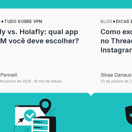
G
TUDO SOBRE VPN
BLOG
DICAS 
ly vs. Holafly: qual app
Como exc
IM você deve escolher?
no Threa
Instagr
Pennell
Silvija Danaus
fevereiro de 2026
· 15 min de leitura
20 de janeiro de 