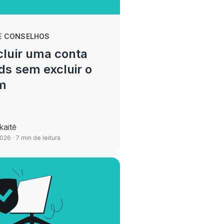
E CONSELHOS
luir uma conta
ds sem excluir o
am
kaitė
2026
· 7 min de leitura