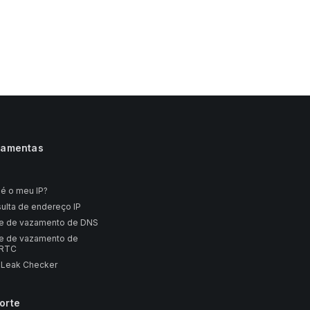
ramentas
 é o meu IP?
ulta de endereço IP
e de vazamento de DNS
e de vazamento de
RTC
 Leak Checker
orte