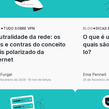
G
TUDO SOBRE VPN
BLOG
DICAS 
tralidade da rede: os
O que é 
s e contras do conceito
quais são
s polarizado da
lo?
ernet
 Furgal
Ema Pennell
fevereiro de 2026
· 18 min de leitura
25 de fevereiro d