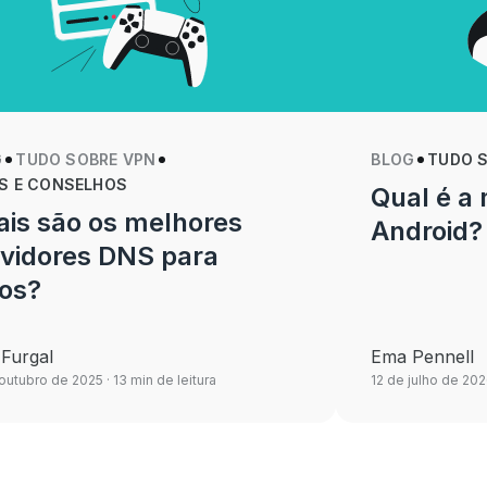
G
TUDO SOBRE VPN
BLOG
TUDO 
S E CONSELHOS
Qual é a
is são os melhores
Android?
rvidores DNS para
gos?
 Furgal
Ema Pennell
 outubro de 2025
· 13 min de leitura
12 de julho de 20