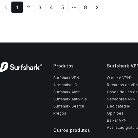
…
1
2
3
4
5
8
Produtos
Surfshark VP
Surfshark VPN
O que é VPN?
Alternative ID
Recursos da VP
Surfshark Alert
Casos de uso da
Surfshark Antivirus
Servidores VPN
Surfshark Search
Dedicated IP
Preços
Opiniões
Baixar VPN
Avaliação gratui
Outros produtos