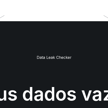
Data Leak Checker
us dados va