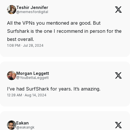
Teshir Jennifer
@memesfordigital
All the VPNs you mentioned are good. But
Surfshark is the one I recommend in person for the
best overall.
1:08 PM · Jul 28, 2024
Morgan Leggett
@YouBettaLeggett
I’ve had SurfShark for years. It’s amazing.
12:28 AM · Aug 14, 2024
Eakan
@eakangk