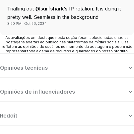
Trialling out
@surfshark’s
IP rotation. It is doing it
pretty well. Seamless in the background.
3:20 PM · Oct 26, 2024
As avaliações em destaque nesta seção foram selecionadas entre as
postagens abertas ao público nas plataformas de mídias sociais. Elas
refletem as opiniões de usuários no momento da postagem e podem não
representar toda a gama de recursos e qualidades do nosso produto.
Opiniões técnicas
Opiniões de influenciadores
Reddit
“A Surfshark é uma VPN altamente
refinada e poderosa que concorre com
os melhores provedores premium, além