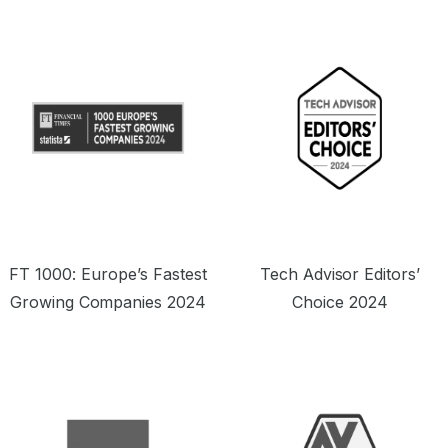
de oferecer um preço seriamente
tentador.”
m
FT 1000: Europe’s Fastest
Tech Advisor Editors’
Growing Companies 2024
Choice 2024