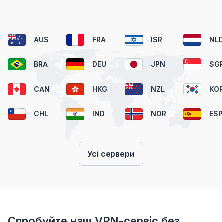
AUS
FRA
ISR
NL
BRA
DEU
JPN
SG
CAN
HKG
NZL
KO
CHL
IND
NOR
ES
Усі сервери
Спробуйте наш VPN-сервіс без