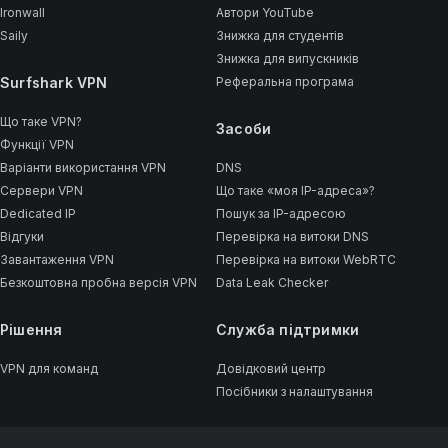
Ironwall
Автори YouTube
Saily
Знижка для студентів
Знижка для випускників
Surfshark VPN
Реферальна програма
Що таке VPN?
Засоби
Функції VPN
Варіанти використання VPN
DNS
Сервери VPN
Що таке «моя IP-адреса»?
Dedicated IP
Пошук за IP-адресою
Відгуки
Перевірка на витоки DNS
Завантаження VPN
Перевірка на витоки WebRTC
Безкоштовна пробна версія VPN
Data Leak Checker
Рішення
Cлужба підтримки
VPN для команд
Довідковий центр
Посібники з налаштування