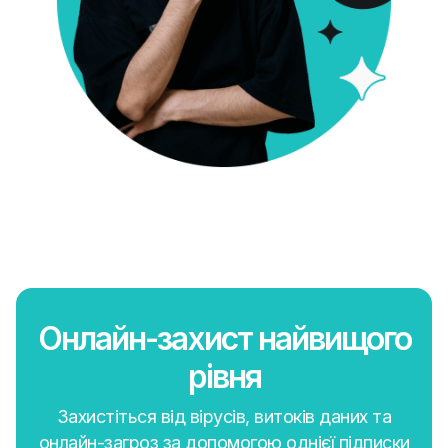
Онлайн-захист найвищого
рівня
Захистіться від вірусів, витоків даних та
онлайн-загроз за допомогою однієї підписки