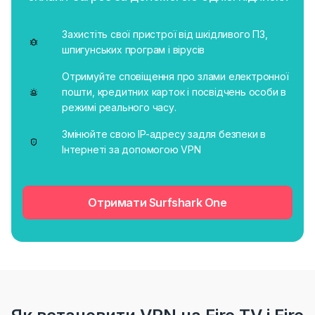
Захистіть свої пристрої від шкідливого ПЗ,
шпигунських програм і вірусів
Отримуйте сповіщення про злами електронної
пошти, кредитних карток і посвідчень особи в
режимі реального часу.
Змінюйте свою IP-адресу задля безпеки в
Інтернеті за допомогою VPN
Отримати Surfshark One