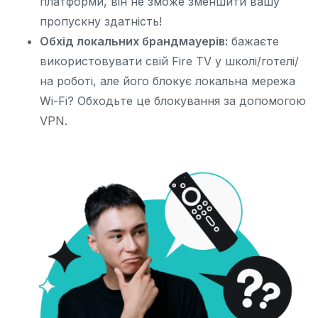
платформи, він не зможе зменшити вашу
пропускну здатність!
Обхід локальних брандмауерів:
бажаєте
використовувати свій Fire TV у школі/готелі/
на роботі, але його блокує локальна мережа
Wi-Fi? Обходьте це блокування за допомогою
VPN.