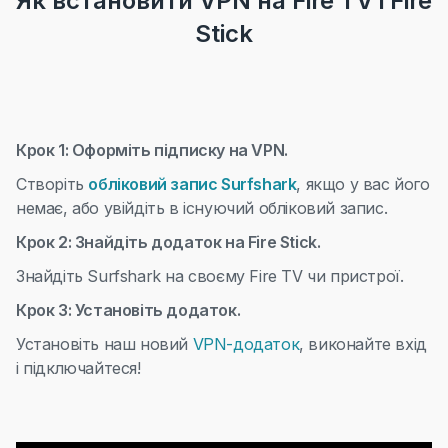
Як встановити VPN на Fire TV і Fire
Stick
Крок 1: Оформіть підписку на VPN.
Створіть
обліковий запис Surfshark
,
якщо у вас його
немає, або увійдіть в існуючий обліковий запис.
Крок 2: Знайдіть додаток на Fire Stick.
Знайдіть Surfshark на своєму Fire TV чи пристрої.
Крок 3: Установіть додаток.
Установіть наш новий
VPN-додаток
, виконайте вхід
і підключайтеся!