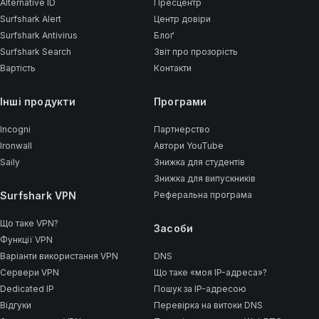
Alternative ID
Пресцентр
Surfshark Alert
Центр довіри
Surfshark Antivirus
Блоґ
Surfshark Search
Звіт про прозорість
Вартість
Контакти
Інші продукти
Програми
Incogni
Партнерство
Ironwall
Автори YouTube
Saily
Знижка для студентів
Знижка для випускників
Surfshark VPN
Реферальна програма
Що таке VPN?
Засоби
Функції VPN
Варіанти використання VPN
DNS
Сервери VPN
Що таке «моя IP-адреса»?
Dedicated IP
Пошук за IP-адресою
Відгуки
Перевірка на витоки DNS