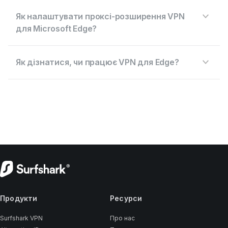
Як налаштувати проксі-розширення VPN
для Microsoft Edge?
Як дізнатися, чи працює VPN для Edge?
Продукти
Ресурси
Surfshark VPN
Про нас