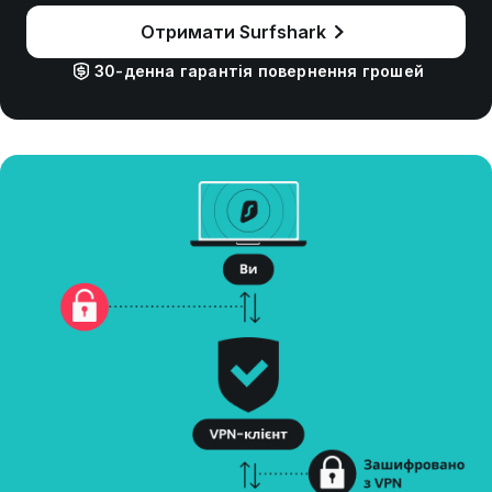
Отримати Surfshark
30-денна гарантія повернення грошей