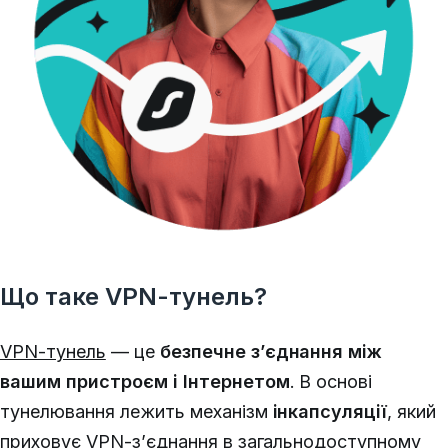
Що таке VPN-тунель?
VPN-тунель
— це
безпечне з’єднання між
вашим пристроєм і Інтернетом
.
В основі
тунелювання лежить механізм
інкапсуляції
, який
приховує VPN-з’єднання в загальнодоступному