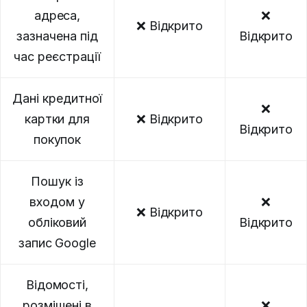
адреса,
❌
❌ Відкрито
зазначена під
Відкрито
час реєстрації
Дані кредитної
❌
картки для
❌ Відкрито
Відкрито
покупок
Пошук із
входом у
❌
❌ Відкрито
обліковий
Відкрито
запис Google
Відомості,
розміщені в
❌