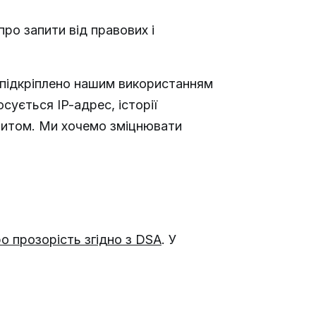
ро запити від правових і
 підкріплено нашим використанням
сується IP-адрес, історії
апитом. Ми хочемо зміцнювати
ро прозорість згідно з DSA
. У