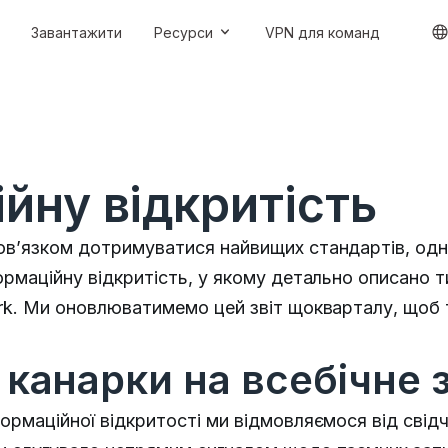
Завантажити
Ресурси
VPN для команд
ійну відкритість
ов’язком дотримуватися найвищих стандартів, одни
ормаційну відкритість, у якому детально описано т
ark. Ми оновлюватимемо цей звіт щокварталу, щоб 
 канарки на всебічне 
формаційної відкритості ми відмовляємося від свід