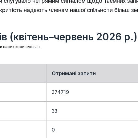
ки слугувало непрямим сигналом щодо таємних запи
дкритість надають членам нашої спільноти більш зм
в (квітень–червень 2026 р.)
ми наших користувачів.
Отримані запити
374719
33
0