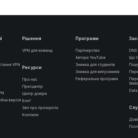
N
Рішення
Програми
Зас
VPN для команд
Партнерство
DNS
Автори YouTube
Що т
стання VPN
Знижка для студентів
Пошу
Ресурси
Знижка для випускників
Пере
Реферальна програма
Пере
Про нас
Web
Пресцентр
Data
PN
Центр довіри
обна версія
Блоґ
Cлу
Звіт про прозорість
Контакти
Дові
Посі