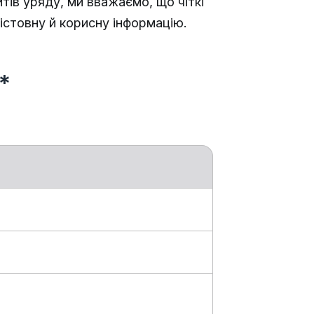
тів уряду, ми вважаємо, що чіткі
істовну й корисну інформацію.
*