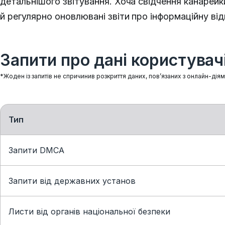
детальнішого звітування. Хоча свідчення канарей
й регулярно оновлювані звіти про інформаційну ві
Запити про дані користувачі
*Жоден із запитів не спричинив розкриття даних, пов’язаних з онлайн-дія
Тип
Запити DMCA
Запити від державних установ
Листи від органів національної безпеки