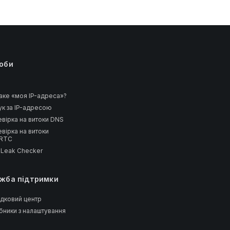
оби
аке «моя IP-адреса»?
к за IP-адресою
вірка на витоки DNS
вірка на витоки
RTC
 Leak Checker
жба підтримки
дковий центр
бники з налаштування