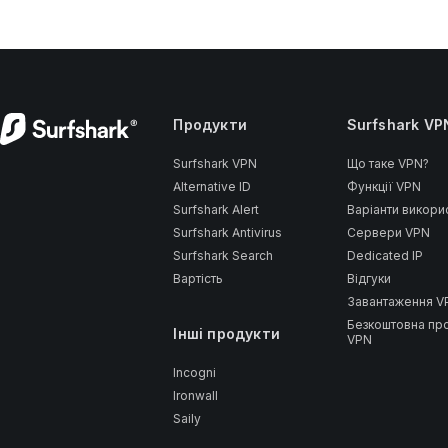
Продукти
Surfshark VP
Surfshark VPN
Що таке VPN?
Alternative ID
Функції VPN
Surfshark Alert
Варіанти викори
Surfshark Antivirus
Сервери VPN
Surfshark Search
Dedicated IP
Вартість
Відгуки
Завантаження V
Безкоштовна пр
Інші продукти
VPN
Incogni
Ironwall
Saily