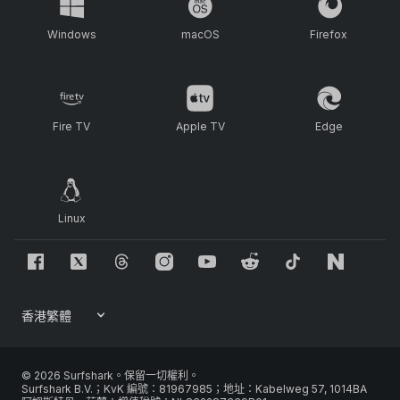
Windows
macOS
Firefox
Fire TV
Apple TV
Edge
Linux
© 2026 Surfshark。保留一切權利。
Surfshark B.V.；KvK 編號：81967985；地址：Kabelweg 57, 1014BA