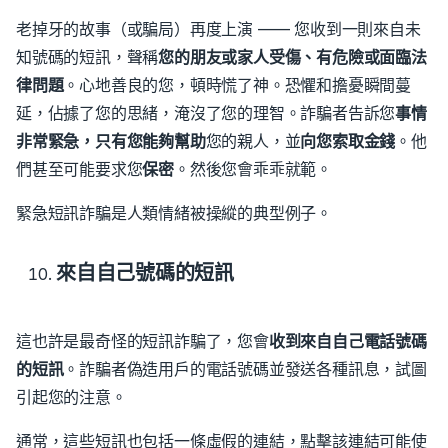
老掉牙的故事（或騙局）再度上演 —— 您收到一則來自未
知號碼的短訊，聲稱
您的朋友或家人受傷、有危險或面臨法
律問題
。
心地善良的您，頓時慌了神。恐懼和擔憂瞬間蔓
延，佔據了您的思緒，淹沒了您的理智。
詐騙者告訴您
事情
非常緊急，
只有您能夠幫助
您的親人，並
向您索取金錢
。
他
們甚至可能要求您
保密
。
然後您會乖乖就範。
緊急短訊詐騙是人類情緒被操縱的典型例子。
來自自己號碼的短訊
這也許是最奇怪的短訊詐騙了，您會
收到來自自己電話號碼
的短訊
。
詐騙者偽造用戶的電話號碼並發送各種訊息，試圖
引起您的注意。
通常，這些短訊也包括一條虛假的連結，點擊該連結可能使