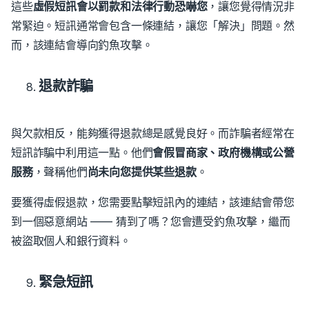
這些
虛假短訊會以罰款和法律行動恐嚇您
，讓您覺得情況非
常緊迫。
短訊通常會包含一條連結，讓您「解決」問題。然
而，該連結會導向釣魚攻擊。
退款詐騙
與欠款相反，能夠獲得退款總是感覺良好。而詐騙者經常在
短訊詐騙中利用這一點。
他們
會假冒商家、政府機構或公營
服務
，聲稱他們
尚未向您提供某些退款
。
要獲得虛假退款，您需要點擊短訊內的連結，該連結會帶您
到一個惡意網站 —— 猜到了嗎？您會遭受釣魚攻擊，繼而
被盜取個人和銀行資料。
緊急短訊