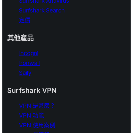
Surfshark Antivirus
Surfshark Search
定價
其他產品
Incogni
Ironwall
Saily
Surfshark VPN
VPN 是甚麼？
VPN 功能
VPN 使用案例