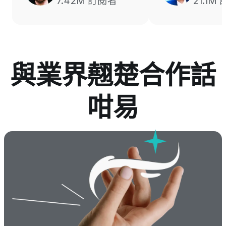
7.42M 訂閱者
21.1M
與業界翹楚合作話
咁易