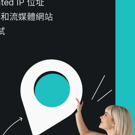
ed IP 位址
務和流媒體網站
試