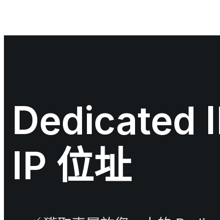
Dedicat
IP 位址