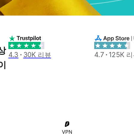
상
4.3
30K 리뷰
4.7
125K 
 이
VPN