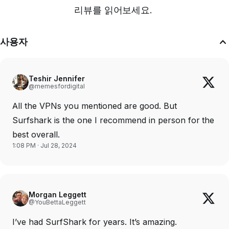
리뷰를 읽어보세요.
사용자
Teshir Jennifer
@memesfordigital
All the VPNs you mentioned are good. But
Surfshark is the one I recommend in person for the
best overall.
1:08 PM · Jul 28, 2024
Morgan Leggett
@YouBettaLeggett
I’ve had SurfShark for years. It’s amazing.