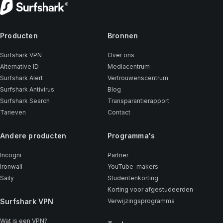
Producten
Bronnen
Surfshark VPN
Over ons
Alternative ID
Mediacentrum
Surfshark Alert
Vertrouwenscentrum
Surfshark Antivirus
Blog
Surfshark Search
Transparantierapport
Tarieven
Contact
Andere producten
Programma's
Incogni
Partner
Ironwall
YouTube-makers
Saily
Studentenkorting
Korting voor afgestudeerden
Surfshark VPN
Verwijzingsprogramma
Wat is een VPN?