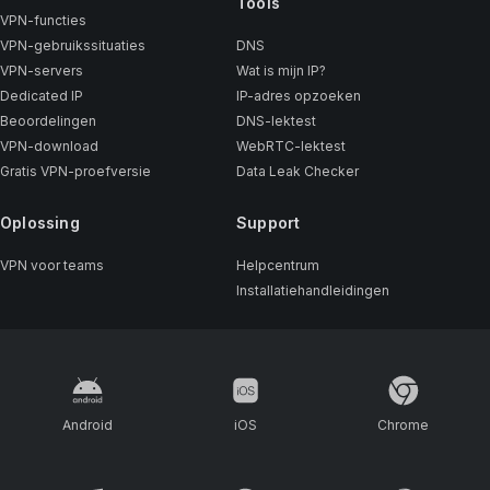
Tools
VPN-functies
VPN-gebruikssituaties
DNS
VPN-servers
Wat is mijn IP?
Dedicated IP
IP-adres opzoeken
Beoordelingen
DNS-lektest
VPN-download
WebRTC-lektest
Gratis VPN-proefversie
Data Leak Checker
Oplossing
Support
VPN voor teams
Helpcentrum
Installatiehandleidingen
Android
iOS
Chrome