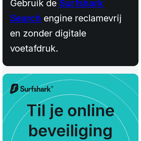
Gebruik de
Surfshark
Search
engine reclamevrij
en zonder digitale
voetafdruk.
Til je online
beveiliging