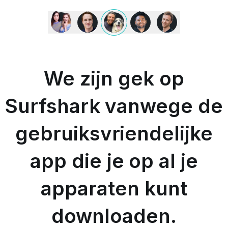
We
zijn
gek
op
Surfshark
vanwege
We zijn gek op
de
gebruiksvriendelijke
app
Surfshark vanwege de
die
je
gebruiksvriendelijke
op
al
je
app die je op al je
apparaten
kunt
downloaden.
apparaten kunt
-
MAX
downloaden.
&
OCCY