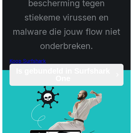
bescherming tegen
stiekeme virussen en
malware die jouw flow niet
onderbreken.
Koop Surfshark
Is gebundeld in Surfshark
One