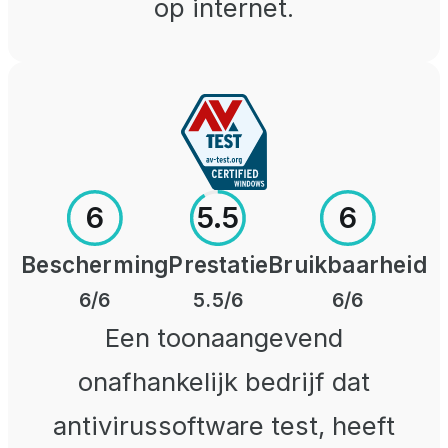
op internet.
6
5.5
6
Bescherming
Prestatie
Bruikbaarheid
6
/6
5.5
/6
6
/6
Een toonaangevend
onafhankelijk bedrijf dat
antivirussoftware test, heeft