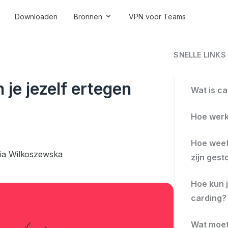
Downloaden
Bronnen
VPN voor Teams
SNELLE LINKS
 je jezelf ertegen
Wat is c
Hoe werk
Hoe weet
ia Wilkoszewska
zijn gest
Hoe kun 
carding?
Wat moet 