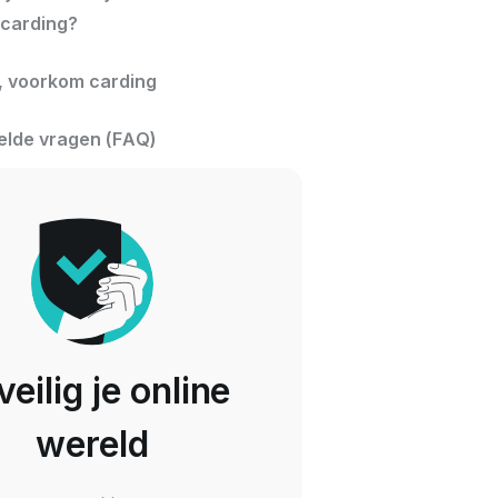
 carding?
rt, voorkom carding
elde vragen (FAQ)
eilig je online
wereld