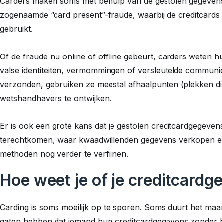
Carders maken soms met behulp van de gestolen gegevens 
zogenaamde “card present”-fraude, waarbij de creditcards
gebruikt.
Of de fraude nu online of offline gebeurt, carders weten
valse identiteiten, vermommingen of versleutelde commun
verzonden, gebruiken ze meestal afhaalpunten (plekken di
wetshandhavers te ontwijken.
Er is ook een grote kans dat je gestolen creditcardgegev
terechtkomen, waar kwaadwillenden gegevens verkopen 
methoden nog verder te verfijnen.
Hoe weet je of je creditcardg
Carding is soms moeilijk op te sporen. Soms duurt het maan
gaten hebben dat iemand hun creditcardgegevens zonder h