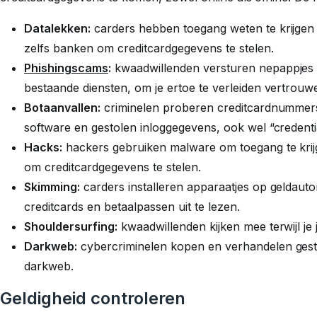
Datalekken:
carders hebben toegang weten te krijgen 
zelfs banken om creditcardgegevens te stelen.
Phishingscams
:
kwaadwillenden versturen nepappjes 
bestaande diensten, om je ertoe te verleiden vertrouwe
Botaanvallen:
criminelen proberen creditcardnummers
software en gestolen inloggegevens, ook wel “credent
Hacks:
hackers gebruiken malware om toegang te krijge
om creditcardgegevens te stelen.
Skimming:
carders installeren apparaatjes op geldau
creditcards en betaalpassen uit te lezen.
Shouldersurfing:
kwaadwillenden kijken mee terwijl je 
Darkweb:
cybercriminelen kopen en verhandelen gesto
darkweb.
Geldigheid controleren