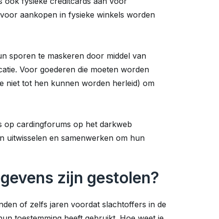
ook fysieke creditcards aan voor
 voor aankopen in fysieke winkels worden
 hun sporen te maskeren door middel van
icatie. Voor goederen die moeten worden
e niet tot hen kunnen worden herleid) om
ens op cardingforums op het darkweb
en uitwisselen en samenwerken om hun
egevens zijn gestolen?
den of zelfs jaren voordat slachtoffers in de
un toestemming heeft gebruikt. Hoe weet je