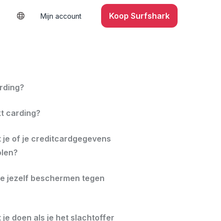
Koop Surfshark
Mijn account
arding?
t carding?
 je of je creditcardgegevens
olen?
je jezelf beschermen tegen
je doen als je het slachtoffer