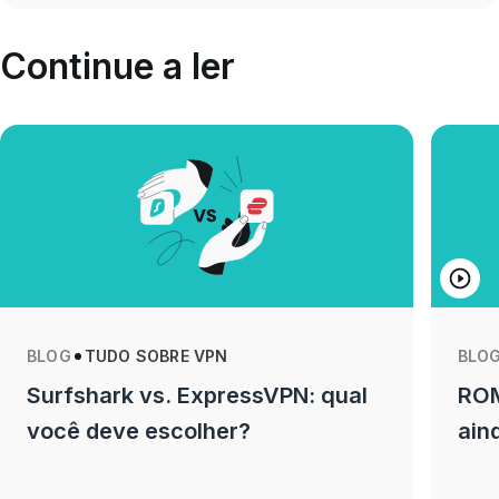
Continue a ler
BLOG
TUDO SOBRE VPN
BLO
Surfshark vs. ExpressVPN: qual
ROM
você deve escolher?
ain