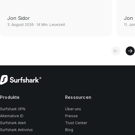
Jon Sidor
Jon 
3. August 2026
· 14 Min. Lesezeit
11. Ju
Produkte
Ressourcen
Surfshark VPN
Über uns
Alternative ID
Presse
Surfshark Alert
Trust Center
Surfshark Antivirus
Blog