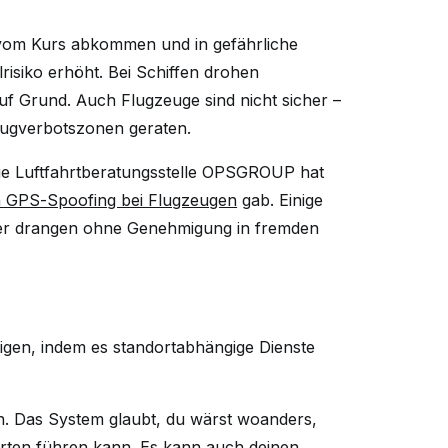
vom Kurs abkommen und in gefährliche
risiko erhöht. Bei Schiffen drohen
f Grund. Auch Flugzeuge sind nicht sicher –
lugverbotszonen geraten.
 Die Luftfahrtberatungsstelle OPSGROUP hat
on GPS-Spoofing bei Flugzeugen
gab. Einige
oder drangen ohne Genehmigung in fremden
igen, indem es standortabhängige Dienste
ren. Das System glaubt, du wärst woanders,
rten führen kann. Es kann auch deinen