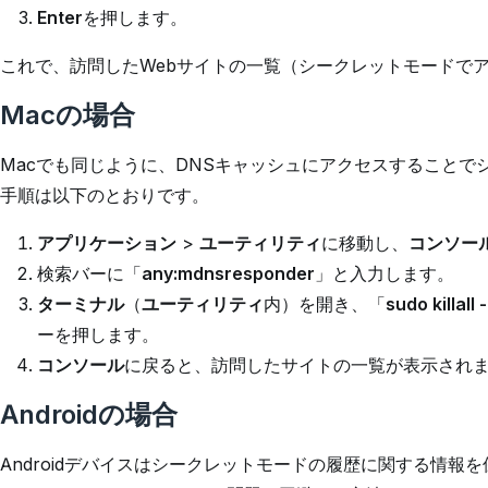
Enter
を押します。
これで、訪問したWebサイトの一覧（シークレットモードで
Macの場合
Macでも同じように、DNSキャッシュにアクセスすること
手順は以下のとおりです。
アプリケーション
>
ユーティリティ
に移動し、
コンソー
検索バーに「
any:mdnsresponder
」と入力します。
ターミナル
（
ユーティリティ
内）を開き、「
sudo killal
ーを押します。
コンソール
に戻ると、訪問したサイトの一覧が表示され
Androidの場合
Androidデバイスはシークレットモードの履歴に関する情