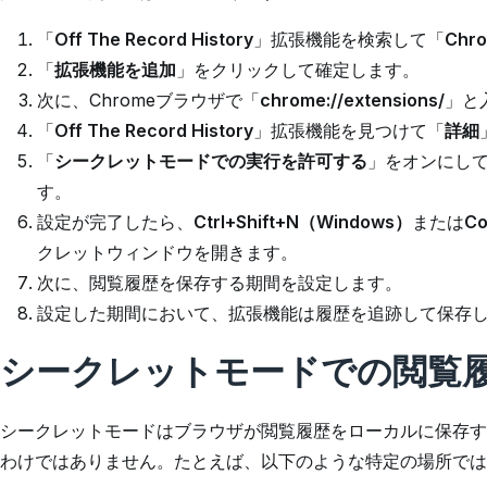
「
Off The Record History
」拡張機能を検索して「
Chr
「
拡張機能を追加
」をクリックして確定します。
次に、Chromeブラウザで「
chrome://extensions/
」と
「
Off The Record History
」拡張機能を見つけて「
詳細
「
シークレットモードでの実行を許可する
」をオンにし
す。
設定が完了したら、
Ctrl+Shift+N（Windows）
または
C
クレットウィンドウを開きます。
次に、閲覧履歴を保存する期間を設定します。
設定した期間において、拡張機能は履歴を追跡して保存
シークレットモードでの閲覧
シークレットモードはブラウザが閲覧履歴をローカルに保存す
わけではありません。たとえば、以下のような特定の場所では