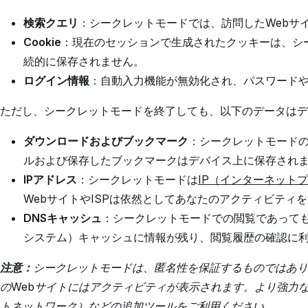
検索クエリ
：シークレットモードでは、訪問したWebサ
Cookie
：現在のセッションで生成されたクッキーは、シ
続的に保存されません。
ログイン情報
：自動入力機能が無効化され、パスワード
ただし、シークレットモードを終了しても、以下のデータはデ
ダウンロードおよびブックマーク
：シークレットモード
ルおよび保存したブックマークはデバイス上に保存され
IPアドレス
：シークレットモードは
IP（インターネット
WebサイトやISPは依然としてあなたのアクティビティ
DNSキャッシュ
：シークレットモードでの閲覧であっても
システム）キャッシュに情報が残り、閲覧履歴の確認に
注意：
シークレットモードは、匿名性を保証するものではあり
のWebサイトにはアクティビティが表示されます。より強力
トネットワーク）などの追加ツールをご利用ください。