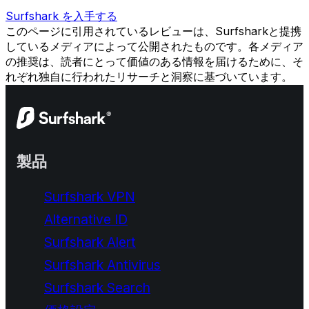
プ
Surfshark を入手する
リ
このページに引用されているレビューは、Surfsharkと提携
な
しているメディアによって公開されたものです。各メディア
の
の推奨は、読者にとって価値のある情報を届けるために、そ
で、
れぞれ独自に行われたリサーチと洞察に基づいています。
愛
用
し
て
い
製品
ま
す。
Surfshark VPN
-
MAX
Alternative ID
&
OCCY
Surfshark Alert
Surfshark Antivirus
Surfshark Search