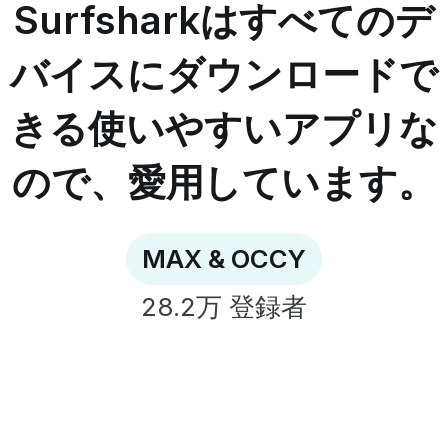
の
Surfsharkはすべてのデ
デ
バ
バイスにダウンロードで
イ
ス
きる使いやすいアプリな
に
ダ
ウ
ので、愛用しています。
ン
ロ
ー
ド
MAX & OCCY
で
き
28.2万
登録者
る
使
い
や
す
い
ア