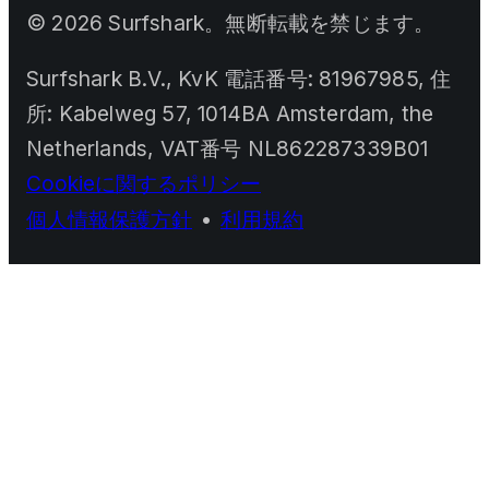
©
2026
Surfshark。無断転載を禁じます。
Surfshark B.V., KvK 電話番号: 81967985, 住
所: Kabelweg 57, 1014BA Amsterdam, the
Netherlands, VAT番号 NL862287339B01
Cookieに関するポリシー
個人情報保護方針
•
利用規約