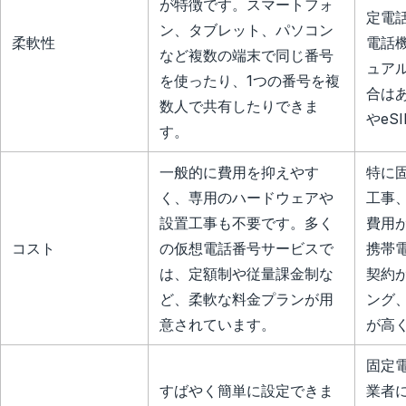
が特徴です。スマートフォ
定電
ン、タブレット、パソコン
柔軟性
電話
など複数の端末で同じ番号
ュア
を使ったり、1つの番号を複
合は
数人で共有したりできま
やeS
す。
一般的に費用を抑えやす
特に
く、専用のハードウェアや
工事
設置工事も不要です。多く
費用
コスト
の仮想電話番号サービスで
携帯
は、定額制や従量課金制な
契約
ど、柔軟な料金プランが用
ング
意されています。
が高
固定
すばやく簡単に設定できま
業者