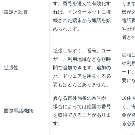
す。番号を選んで有効化す
りま
設定と設置
れば、インターネットに接
機が
続された端末から通話を始
電話
められます。
やe
者と
拡張しやすく、番号、ユー
拡張
ザー、利用地域などを短時
や利
拡張性
間で追加できます。追加の
ード
ハードウェアを用意する必
要に
要もほとんどありません。
異なる市外局番の番号や、
居住
場合によっては他国の番号
く、
国際電話機能
を取得できることがありま
金が
す。
る必