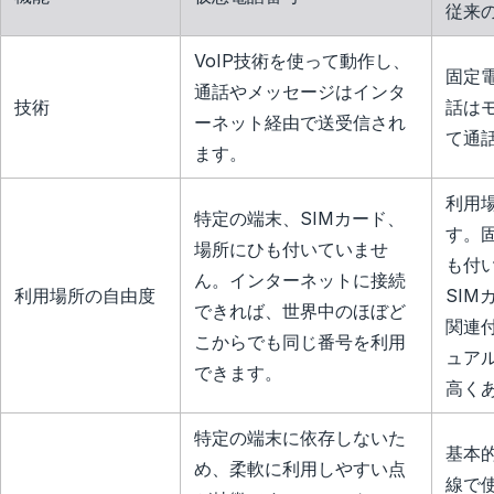
従来
VoIP技術を使って動作し、
固定
通話やメッセージはインタ
技術
話は
ーネット経由で送受信され
て通
ます。
利用
特定の端末、SIMカード、
す。
場所にひも付いていませ
も付
ん。インターネットに接続
利用場所の自由度
SI
できれば、世界中のほぼど
関連
こからでも同じ番号を利用
ュア
できます。
高く
特定の端末に依存しないた
基本
め、柔軟に利用しやすい点
線で