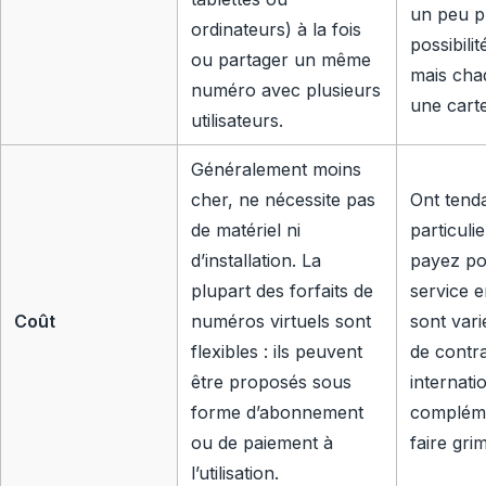
un peu pl
ordinateurs) à la fois
possibili
ou partager un même
mais cha
numéro avec plusieurs
une cart
utilisateurs.
Généralement moins
cher, ne nécessite pas
Ont tend
de matériel ni
particuli
d’installation. La
payez pour
plupart des forfaits de
service e
Coût
numéros virtuels sont
sont var
flexibles : ils peuvent
de contra
être proposés sous
internati
forme d’abonnement
compléme
ou de paiement à
faire grim
l’utilisation.