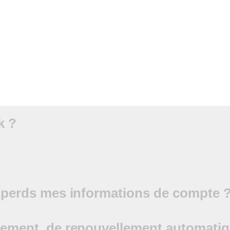
k ?
ou perds mes informations de compte 
paiement, de renouvellement automat