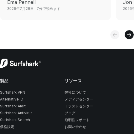
Ema Pennell
Jon 
2026年7月28日
· 7分で読めます
2026
製品
リソース
Surfshark VPN
弊社について
Alternative ID
メディアセンター
Surfshark Alert
トラストセンター
Surfshark Antivirus
ブログ
Surfshark Search
透明性レポート
価格設定
お問い合わせ