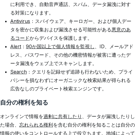
に利用でき、自動音声通話、スパム、データ漏洩に対す
る対策になります。
Antivirus
：スパイウェア、キーロガー、および個人デー
タを密かに収集および漏洩させる可能性がある
悪意のあ
るコード
からデバイスを保護します。
Alert
：
90か国以上で個人情報を監視し
、ID、メールアド
レス、パスワード、その他の機密情報が被害に遭ったデ
ータ漏洩をウェブ上でスキャンします。
Search
：クエリを記録せず追跡も行わないため、プライ
バシーを損なわずにオーガニックな検索結果が得られる
広告なしのプライベート検索エンジンです。
自分の権利を知る
オンラインで情報を
過剰に共有したり
、データが漏洩したりし
た場合、
忘れられる権利
を含む自分の権利を知ることは自分の
情報の使いをコントロールする上で役立ちます。地域によって