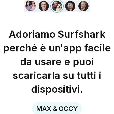
Adoriamo
Surfshark
perché
è
un'app
facile
Adoriamo Surfshark
da
usare
e
perché è un'app facile
puoi
scaricarla
da usare e puoi
su
tutti
i
scaricarla su tutti i
dispositivi.
-
MAX
dispositivi.
&
OCCY
MAX & OCCY