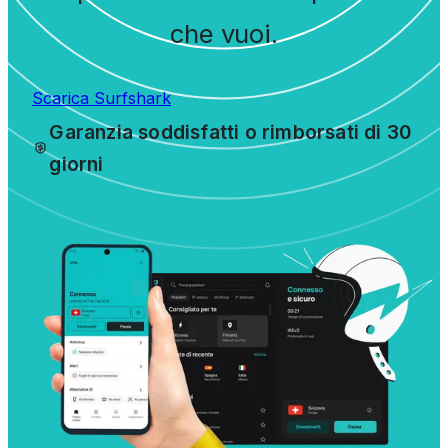
che vuoi.
Scarica Surfshark
Garanzia soddisfatti o rimborsati di 30
giorni