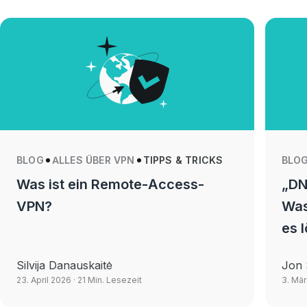
BLOG
ALLES ÜBER VPN
TIPPS & TRICKS
BLO
Was ist ein Remote-Access-
„DN
VPN?
Was
es l
Silvija Danauskaitė
Jon 
23. April 2026
· 21 Min. Lesezeit
3. Mä