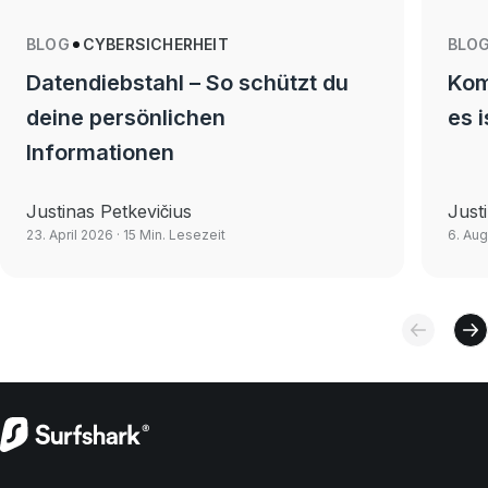
BLOG
CYBERSICHERHEIT
BLO
Datendiebstahl – So schützt du
Kom
deine persönlichen
es 
Informationen
Justinas Petkevičius
Just
23. April 2026
· 15 Min. Lesezeit
6. Aug