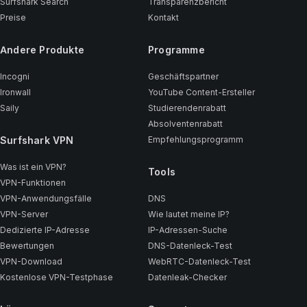
Surfshark Search
Transparenzbericht
Preise
Kontakt
Andere Produkte
Programme
Incogni
Geschäftspartner
Ironwall
YouTube Content-Ersteller
Saily
Studierendenrabatt
Absolventenrabatt
Surfshark VPN
Empfehlungsprogramm
Was ist ein VPN?
Tools
VPN-Funktionen
VPN-Anwendungsfälle
DNS
VPN-Server
Wie lautet meine IP?
Dedizierte IP-Adresse
IP-Adressen-Suche
Bewertungen
DNS-Datenleck-Test
VPN-Download
WebRTC-Datenleck-Test
Kostenlose VPN-Testphase
Datenleak-Checker