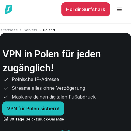
Hol dir Surfshark
Startseite
Servers
Poland
VPN in Polen für jeden
zugänglich!
Polnische IP-Adresse
Streame alles ohne Verzögerung
Maskiere deinen digitalen Fußabdruck
VPN für Polen sichern!
30 Tage Geld-zurück-Garantie