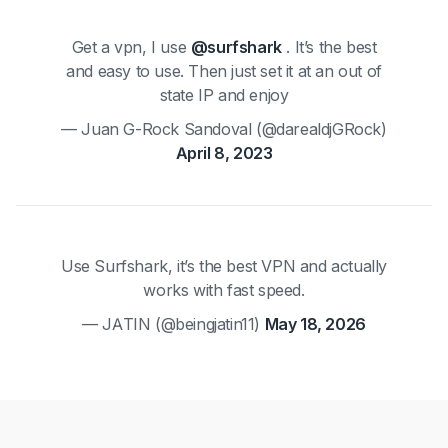
Get a vpn, I use
@surfshark
. It’s the best
and easy to use. Then just set it at an out of
state IP and enjoy
— Juan G-Rock Sandoval (@darealdjGRock)
April 8, 2023
Use Surfshark, it’s the best VPN and actually
works with fast speed.
— JATIN (@beingjatin11)
May 18, 2026