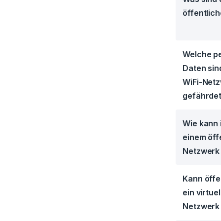
öffentlic
Welche p
Daten sind
WiFi-Net
gefährde
Wie kann 
einem öff
Netzwerk
Kann öffe
ein virtue
Netzwerk 