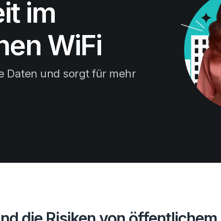
it im
chen WiFi
e Daten und sorgt für mehr
nd die Risiken von öffentlichem