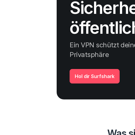
Sicherhe
öffentli
Ein VPN schützt dein
Privatsphäre
Hol dir Surfshark
Was si