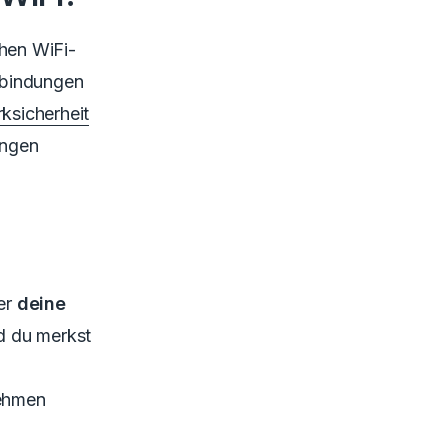
chen WiFi-
rbindungen
ksicherheit
angen
er
deine
d du merkst
nehmen