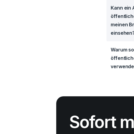
Kann ein 
öffentlic
meinen B
einsehen
Warum sol
öffentlic
verwende
Sofort 