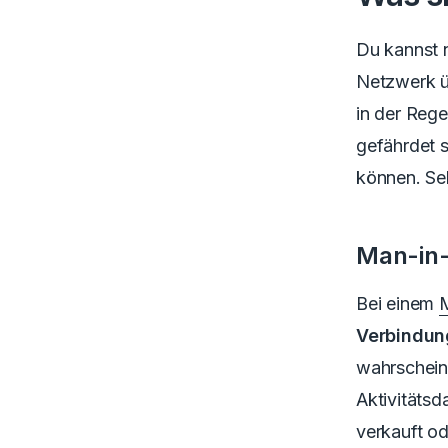
Du kannst n
Netzwerk
ü
in der Regel
gefährdet 
können.
Seh
Man-in-
Bei einem
M
Verbindun
wahrscheinl
Aktivitäts
verkauft ode