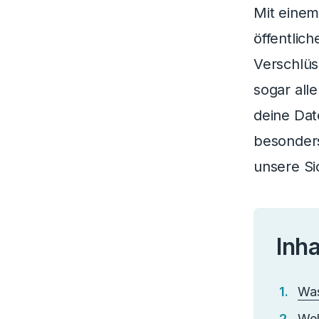
Mit einem
öffentlic
Verschlüs
sogar all
deine Dat
besonders 
unsere Si
Inha
Was
Wel