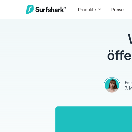
Produkte
Preise
öff
Ema
7. 