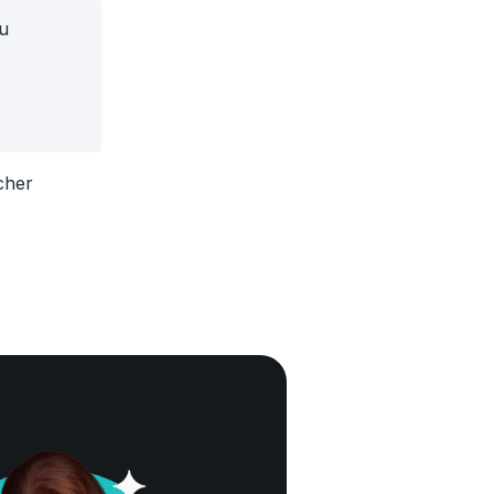
zu
cher