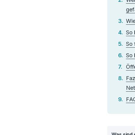
gef
Wie
So 
So 
So 
Öff
Faz
Ne
FA
Was sind 