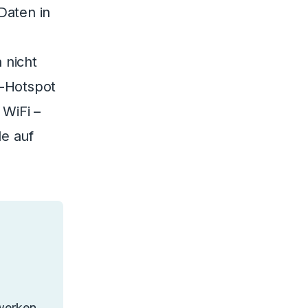
Daten in
 nicht
i-Hotspot
 WiFi –
le auf
zwerken