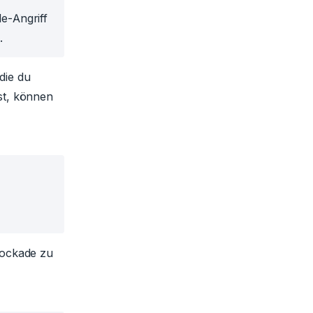
le-Angriff
.
die du
est, können
Blockade zu