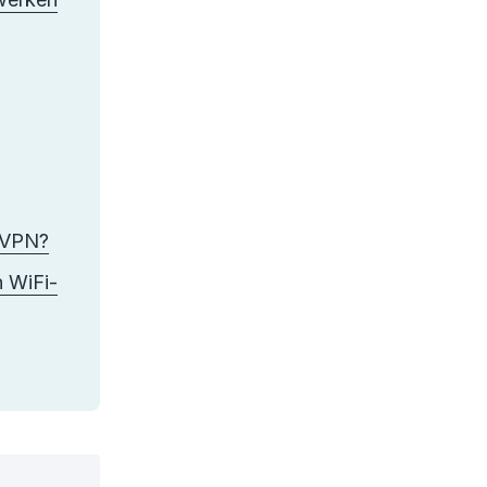
n VPN?
n WiFi-