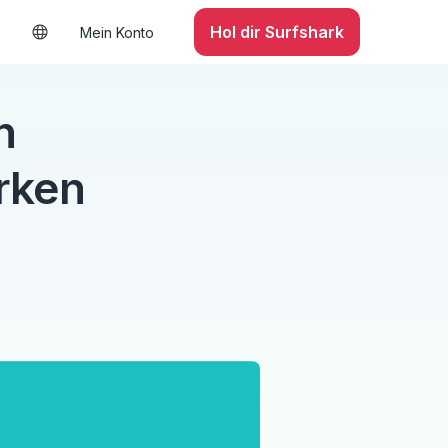
Hol dir Surfshark
Mein Konto
n
rken