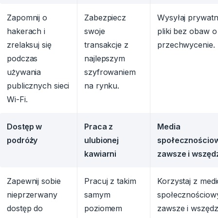
Zapomnij o
Zabezpiecz
Wysyłaj prywat
hakerach i
swoje
pliki bez obaw o
zrelaksuj się
transakcje z
przechwycenie.
podczas
najlepszym
używania
szyfrowaniem
publicznych sieci
na rynku.
Wi-Fi.
Dostęp w
Praca z
Media
podróży
ulubionej
społecznościo
kawiarni
zawsze i wszęd
Zapewnij sobie
Pracuj z takim
Korzystaj z med
nieprzerwany
samym
społecznościow
dostęp do
poziomem
zawsze i wszędz