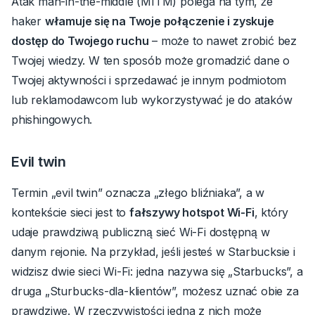
Atak man-in-the-middle (MITM) polega na tym, że
haker
włamuje się na Twoje połączenie i zyskuje
dostęp do Twojego ruchu
– może to nawet zrobić bez
Twojej wiedzy.
W ten sposób może gromadzić dane o
Twojej aktywności i sprzedawać je innym podmiotom
lub reklamodawcom lub wykorzystywać je do ataków
phishingowych.
Evil twin
Termin „evil twin” oznacza „złego bliźniaka”, a w
kontekście sieci jest to
fałszywy hotspot Wi-Fi
, który
udaje prawdziwą publiczną sieć Wi-Fi dostępną w
danym rejonie.
Na przykład, jeśli jesteś w Starbucksie i
widzisz dwie sieci Wi-Fi: jedna nazywa się „Starbucks”, a
druga „Sturbucks-dla-klientów”, możesz uznać obie za
prawdziwe. W rzeczywistości jedna z nich może