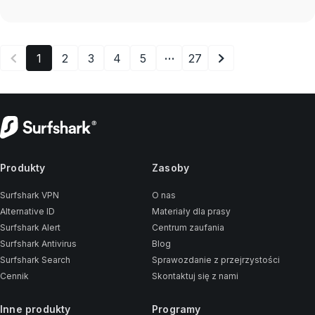
…
1
2
3
4
5
27
Produkty
Zasoby
Surfshark VPN
O nas
Alternative ID
Materiały dla prasy
Surfshark Alert
Centrum zaufania
Surfshark Antivirus
Blog
Surfshark Search
Sprawozdanie z przejrzystości
Cennik
Skontaktuj się z nami
Inne produkty
Programy