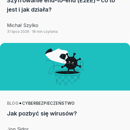
Szyfrowanie end-to-end (E2EE) – co to
jest i jak działa?
Michał Szylko
31 lipca 2026
· 18 min czytania
BLOG
CYBERBEZPIECZEŃSTWO
Jak pozbyć się wirusów?
Jon Sidor