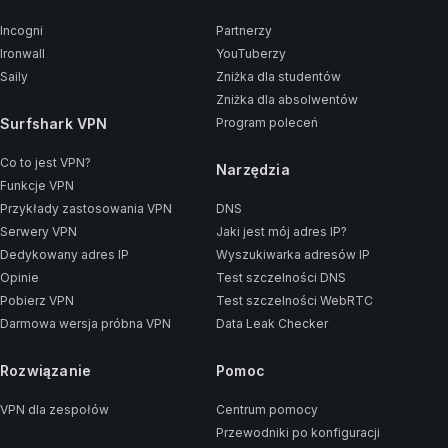
Incogni
Partnerzy
Ironwall
YouTuberzy
Saily
Zniżka dla studentów
Zniżka dla absolwentów
Surfshark VPN
Program poleceń
Co to jest VPN?
Narzędzia
Funkcje VPN
Przykłady zastosowania VPN
DNS
Serwery VPN
Jaki jest mój adres IP?
Dedykowany adres IP
Wyszukiwarka adresów IP
Opinie
Test szczelności DNS
Pobierz VPN
Test szczelności WebRTC
Darmowa wersja próbna VPN
Data Leak Checker
Rozwiązanie
Pomoc
VPN dla zespołów
Centrum pomocy
Przewodniki po konfiguracji