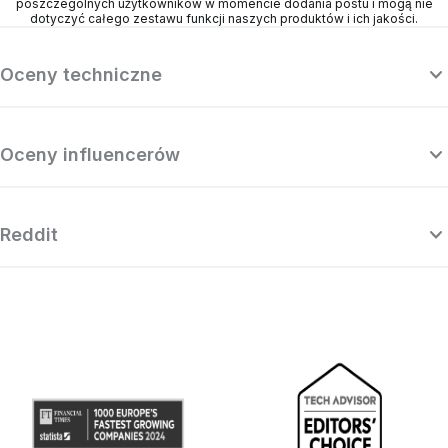
poszczególnych użytkowników w momencie dodania postu i mogą nie
dotyczyć całego zestawu funkcji naszych produktów i ich jakości.
Oceny techniczne
Oceny influencerów
Reddit
„Surfshark to mocno dopracowana i
„S
zaawansowana usługa VPN, która
VP
konkuruje z najlepszymi dostawcami z
segmentu premium, kusząc przy tym
naprawdę niezłą ceną.”