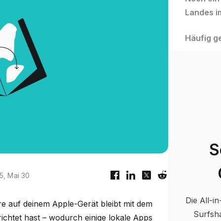
Landes i
Häufig g
S
25, Mai 30
Die All-i
re auf deinem Apple-Gerät bleibt mit dem
Surfsha
ichtet hast – wodurch einige lokale Apps