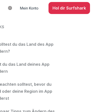
Hol dir Surfshark
Mein Konto
KS
lltest du das Land des App
dern?
t du das Land deines App
dern
eachten solltest, bevor du
d oder deine Region im App
derst
 paar Tipps zum Ändern des