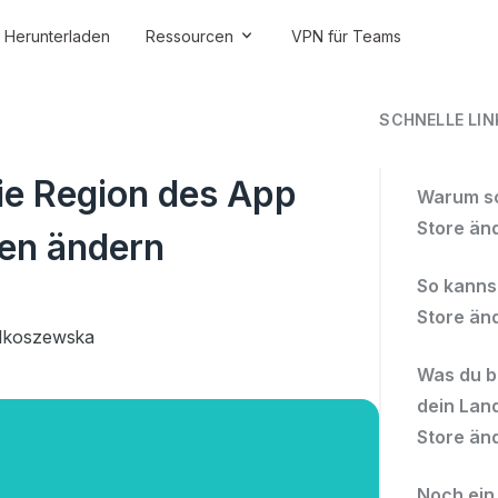
Herunterladen
Ressourcen
VPN für Teams
SCHNELLE LIN
ie Region des App
Warum so
Store än
ten ändern
So kanns
Store än
lkoszewska
Was du b
dein Lan
Store än
Noch ein