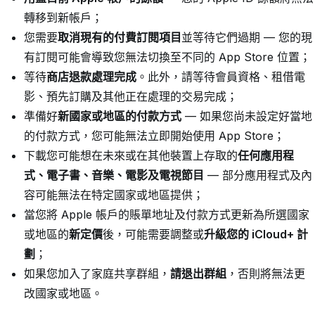
轉移到新帳戶；
您需要
取消現有的付費訂閱項目
並等待它們過期 — 您的現
有訂閱可能會導致您無法切換至不同的 App Store 位置；
等待
商店退款處理完成
。此外，請等待會員資格、租借電
影、預先訂購及其他正在處理的交易完成；
準備好
新國家或地區的付款方式
— 如果您尚未設定好當地
的付款方式，您可能無法立即開始使用 App Store；
下載您可能想在未來或在其他裝置上存取的
任何應用程
式、電子書、音樂、電影及電視節目
— 部分應用程式及內
容可能無法在特定國家或地區提供；
當您將 Apple 帳戶的賬單地址及付款方式更新為所選國家
或地區的
新定價
後，可能需要調整或
升級您的 iCloud+ 計
劃
；
如果您加入了家庭共享群組，
請退出群組
，否則將無法更
改國家或地區。