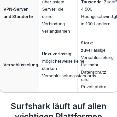
überlastete
Tausende
: Zugrif
VPN-Server
Server, die
4,500
und Standorte
deine
Hochgeschwindigk
Verbindung
in 100 Ländern
verlangsamen
Stark
:
zuverlässige
Unzuverlässig
:
Verschlüsselung
möglicherweise keine
Verschlüsselung
für mehr
starken
Datenschutz
Verschlüsselungsstandards
und
Privatsphäre
Surfshark läuft auf allen
wichtigen Plattformen