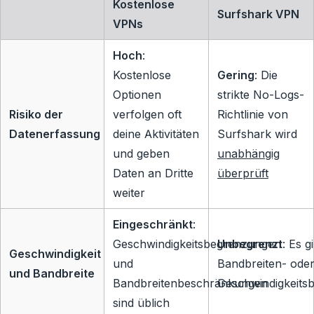
Kostenlose
Surfshark VPN
VPNs
Hoch
:
Kostenlose
Gering
: Die
Optionen
strikte No-Logs-
Risiko der
verfolgen oft
Richtlinie von
Datenerfassung
deine Aktivitäten
Surfshark wird
und geben
unabhängig
Daten an Dritte
überprüft
weiter
Eingeschränkt
:
Geschwindigkeitsbegrenzungen
Unbegrenzt
: Es g
Geschwindigkeit
und
Bandbreiten- ode
und Bandbreite
Bandbreitenbeschränkungen
Geschwindigkeits
sind üblich