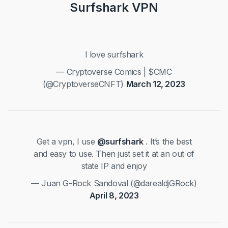
Surfshark VPN
I love surfshark
— Cryptoverse Comics | $CMC
(@CryptoverseCNFT)
March 12, 2023
Get a vpn, I use
@surfshark
. It’s the best
and easy to use. Then just set it at an out of
state IP and enjoy
— Juan G-Rock Sandoval (@darealdjGRock)
April 8, 2023