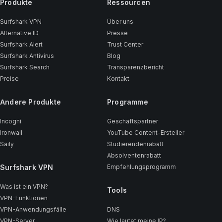
Produkte
Ressourcen
Surfshark VPN
Über uns
Alternative ID
Presse
Surfshark Alert
Trust Center
Surfshark Antivirus
Blog
Surfshark Search
Transparenzbericht
Preise
Kontakt
Andere Produkte
Programme
Incogni
Geschäftspartner
Ironwall
YouTube Content-Ersteller
Saily
Studierendenrabatt
Absolventenrabatt
Surfshark VPN
Empfehlungsprogramm
Was ist ein VPN?
Tools
VPN-Funktionen
VPN-Anwendungsfälle
DNS
VPN-Server
Wie lautet meine IP?