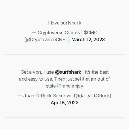
I love surfshark
— Cryptoverse Comics | $CMC
(@CryptoverseCNFT)
March 12, 2023
Get a vpn, I use
@surfshark
. It’s the best
and easy to use. Then just set it at an out of
state IP and enjoy
— Juan G-Rock Sandoval (@darealdjGRock)
April 8, 2023