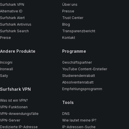
Surfshark VPN
Über uns
Alternative ID
Presse
Surfshark Alert
Trust Center
Surfshark Antivirus
Blog
Surfshark Search
Transparenzbericht
Preise
Kontakt
Andere Produkte
Programme
Incogni
Geschäftspartner
Ironwall
YouTube Content-Ersteller
Saily
Studierendenrabatt
Absolventenrabatt
Surfshark VPN
Empfehlungsprogramm
Was ist ein VPN?
Tools
VPN-Funktionen
VPN-Anwendungsfälle
DNS
VPN-Server
Wie lautet meine IP?
Dedizierte IP-Adresse
IP-Adressen-Suche