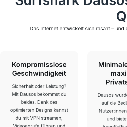
Surfshark Dausos
Q
Das Internet entwickelt sich rasant – und
Kompromisslose
Minimale
Geschwindigkeit
maxi
Privat
Sicherheit oder Leistung?
Mit Dausos bekommst du
Dausos wurd
beides.
Dank des
auf die Bed
optimierten
Designs kannst
Nutzer:innen
du mit VPN streamen,
und biete
Videoanrufe führen und
Angriffsfläc