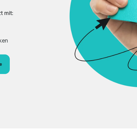
t mit:
rken
e