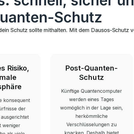
: schnell, sicher un
uanten-Schutz
 dein Schutz sollte mithalten. Mit dem Dausos-Schutz v
s Risiko,
Post-Quanten-
male
Schutz
sphäre
Künftige Quantencomputer
werden eines Tages
e konsequent
womöglich in der Lage sein,
ürfnisse der
herkömmliche
 ausgerichtet
Verschlüsselungen zu
t weniger
knacken. Deshalb bietet
he als viele